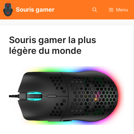
Aller
Souris gamer
Menu
au
contenu
Souris gamer la plus
légère du monde