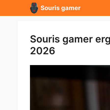
Aller
Souris gamer
au
contenu
Souris gamer erg
2026