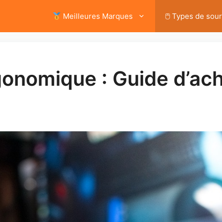
Meilleures Marques
🖱 Types de sour
onomique : Guide d’ach