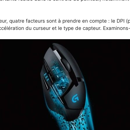
eur, quatre facteurs sont à prendre en compte : le DPI (
accélération du curseur et le type de capteur. Examinons-