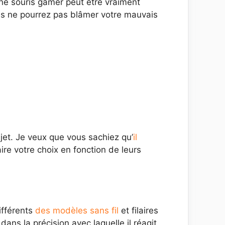
nne souris gamer peut être vraiment
ous ne pourrez pas blâmer votre mauvais
ujet. Je veux que vous sachiez qu’
il
re votre choix en fonction de leurs
ifférents
des modèles sans fil
et filaires
ans la précision avec laquelle il réagit