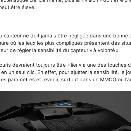
téristique clé. De même, plus la « vision » doit être p
eut être élevé.
 du capteur ne doit jamais être négligée dans une bonne s
sure où les jeux les plus compliqués présentent des situ
teur de régler la sensibilité du capteur « à volonté ».
ris devraient toujours être « lier » à une des touches d
n un seul clic. En effet, pour ajuster la sensibilité, le jou
 des paramètres et revenir, surtout dans un MMOG où l’a