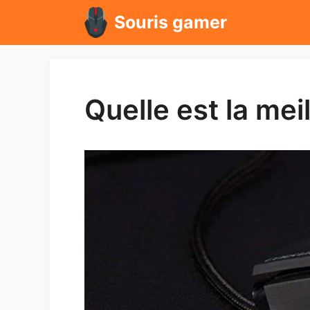
Aller
Souris gamer
au
contenu
Quelle est la me