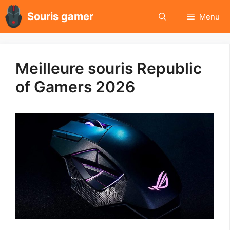
Aller
Souris gamer
Menu
au
contenu
Meilleure souris Republic
of Gamers 2026